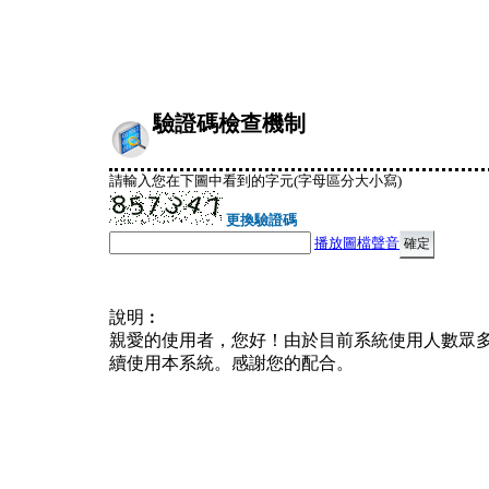
驗證碼檢查機制
請輸入您在下圖中看到的字元(字母區分大小寫)
更換驗證碼
播放圖檔聲音
說明︰
親愛的使用者，您好！由於目前系統使用人數眾
續使用本系統。感謝您的配合。