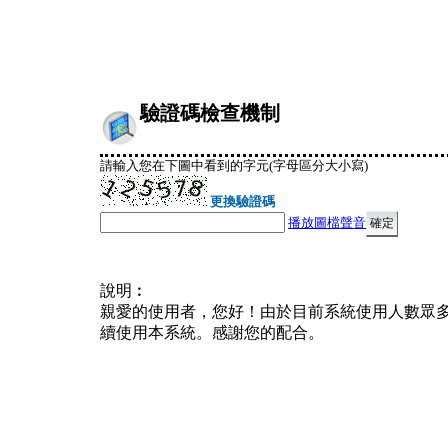
驗證碼檢查機制
請輸入您在下圖中看到的字元(字母區分大小寫)
更換驗證碼
播放圖檔聲音
說明︰
親愛的使用者，您好！由於目前系統使用人數眾
續使用本系統。感謝您的配合。