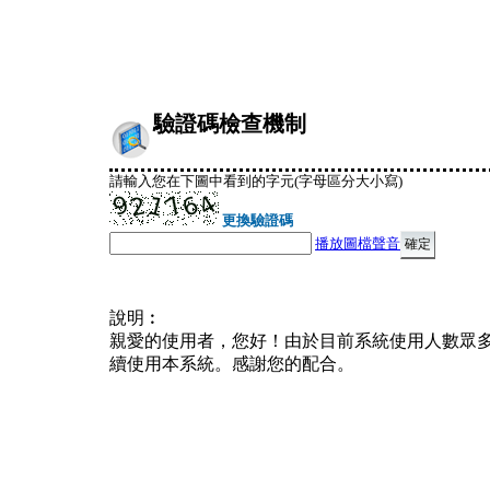
驗證碼檢查機制
請輸入您在下圖中看到的字元(字母區分大小寫)
更換驗證碼
播放圖檔聲音
說明︰
親愛的使用者，您好！由於目前系統使用人數眾
續使用本系統。感謝您的配合。