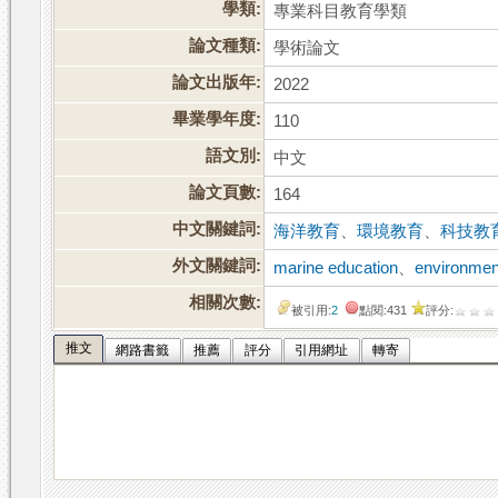
學類:
專業科目教育學類
論文種類:
學術論文
論文出版年:
2022
畢業學年度:
110
語文別:
中文
論文頁數:
164
中文關鍵詞:
海洋教育
、
環境教育
、
科技教
外文關鍵詞:
marine education
、
environmen
相關次數:
被引用:
2
點閱:431
評分:
推文
網路書籤
推薦
評分
引用網址
轉寄