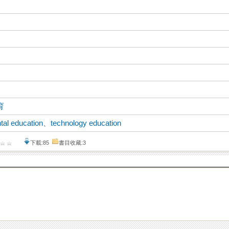
育
tal education
、
technology education
下載:85
書目收藏:3