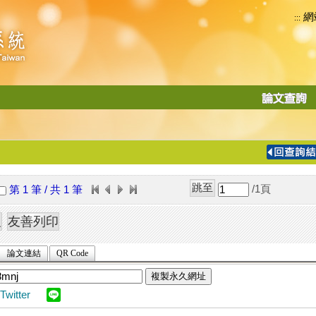
網
:::
功
能
切
換
導
覽
/1
頁
第 1 筆 / 共 1 筆
列
論文連結
QR Code
複製永久網址
Twitter