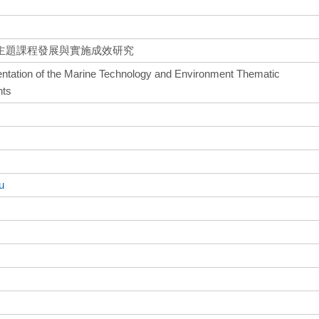
主題課程發展與實施成效研究
tation of the Marine Technology and Environment Thematic
nts
u