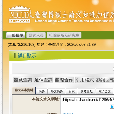
跳
臺
到
灣
主
博
要
碩
內
士
容
論
文
(216.73.216.163) 您好！臺灣時間：2026/08/07 21:39
加
值
:::
詳目顯示
系
統
論文基本資料
摘要
外文摘要
目次
參考文獻
電子全文
本論文永久網址
: