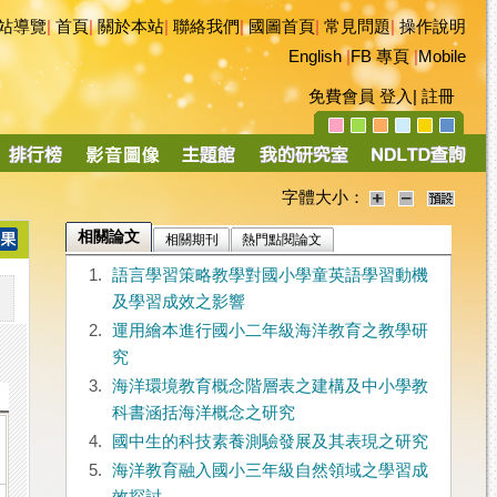
站導覽
|
首頁
|
關於本站
|
聯絡我們
|
國圖首頁
|
常見問題
|
操作說明
English
|
FB 專頁
|
Mobile
免費會員
登入
|
註冊
字體大小：
相關論文
相關期刊
熱門點閱論文
1.
語言學習策略教學對國小學童英語學習動機
及學習成效之影響
2.
運用繪本進行國小二年級海洋教育之教學研
究
3.
海洋環境教育概念階層表之建構及中小學教
科書涵括海洋概念之研究
4.
國中生的科技素養測驗發展及其表現之研究
5.
海洋教育融入國小三年級自然領域之學習成