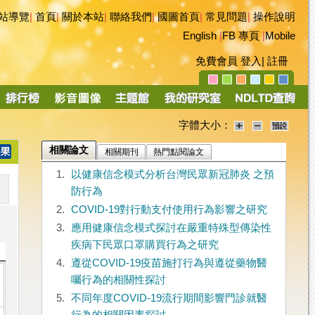
站導覽
|
首頁
|
關於本站
|
聯絡我們
|
國圖首頁
|
常見問題
|
操作說明
English
|
FB 專頁
|
Mobile
免費會員
登入
|
註冊
字體大小：
相關論文
相關期刊
熱門點閱論文
1.
以健康信念模式分析台灣民眾新冠肺炎 之預
防行為
2.
COVID-19對行動支付使用行為影響之研究
3.
應用健康信念模式探討在嚴重特殊型傳染性
疾病下民眾口罩購買行為之研究
4.
遵從COVID-19疫苗施打行為與遵從藥物醫
囑行為的相關性探討
5.
不同年度COVID-19流行期間影響門診就醫