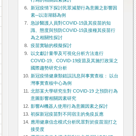
行為的相關因素探討
6.
新冠疫情下探討民眾減塑行為意圖之影響因
素─以澎湖縣為例
7.
急診醫護人員對COVID-19及其疫苗的知
識、態度與預防COVID-19及接種其疫苗行
為之相關性探討
8.
疫苗實驗的模擬探討
9.
以文獻計量學及可視化分析方法進行
COVID-19、COVID-19疫苗及其施打政策之
國際趨勢研究分析
10.
新冠疫情健康類錯誤訊息與事實查核： 以台
灣事實查核中心為例
11.
北部某大學研究生對 COVID-19 之預防行為
意圖影響相關因素研究
12.
影響AI機器人使用行為意圖因素之探討
13.
初探新冠疫苗對不同宿主的免疫反應
14.
應用健康信念模式分析民眾對於疫苗混打之
接受度