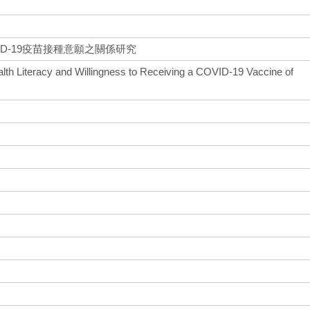
D-19疫苗接種意願之關係研究
lth Literacy and Willingness to Receiving a COVID-19 Vaccine of