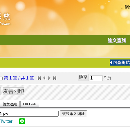
網
:::
功
能
切
換
導
覽
/1
頁
第 1 筆 / 共 1 筆
列
論文連結
QR Code
複製永久網址
Twitter