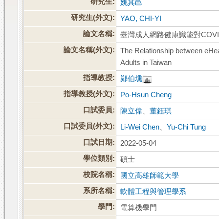
研究生:
姚其邑
研究生(外文):
YAO, CHI-YI
論文名稱:
臺灣成人網路健康識能對COVI
論文名稱(外文):
The Relationship between eHea
Adults in Taiwan
指導教授:
鄭伯壎
指導教授(外文):
Po-Hsun Cheng
口試委員:
陳立偉
、
董鈺琪
口試委員(外文):
Li-Wei Chen
、
Yu-Chi Tung
口試日期:
2022-05-04
學位類別:
碩士
校院名稱:
國立高雄師範大學
系所名稱:
軟體工程與管理學系
學門:
電算機學門