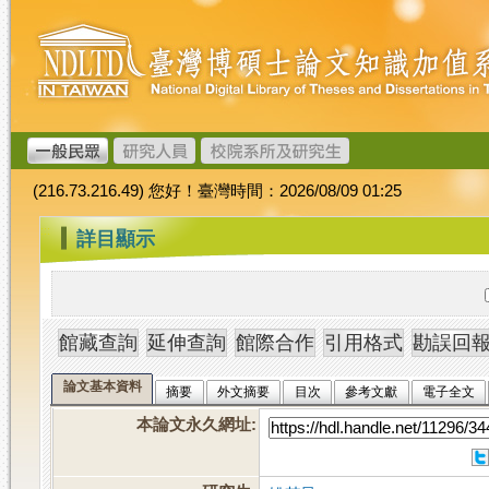
跳
臺
到
灣
主
博
要
碩
內
士
容
論
文
(216.73.216.49) 您好！臺灣時間：2026/08/09 01:25
加
值
:::
詳目顯示
系
統
論文基本資料
摘要
外文摘要
目次
參考文獻
電子全文
本論文永久網址
: