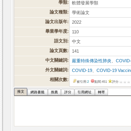
學類:
軟體發展學類
論文種類:
學術論文
論文出版年:
2022
畢業學年度:
110
語文別:
中文
論文頁數:
141
中文關鍵詞:
嚴重特殊傳染性肺炎
、
COVID
外文關鍵詞:
COVID-19
、
COVID-19 Vaccin
相關次數:
被引用:
2
點閱:451
評分:
推文
網路書籤
推薦
評分
引用網址
轉寄