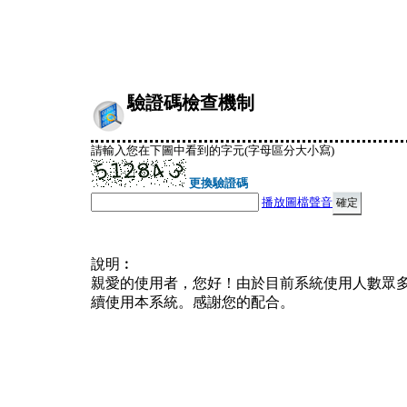
驗證碼檢查機制
請輸入您在下圖中看到的字元(字母區分大小寫)
更換驗證碼
播放圖檔聲音
說明︰
親愛的使用者，您好！由於目前系統使用人數眾
續使用本系統。感謝您的配合。