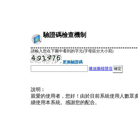
驗證碼檢查機制
請輸入您在下圖中看到的字元(字母區分大小寫)
更換驗證碼
播放圖檔聲音
說明︰
親愛的使用者，您好！由於目前系統使用人數眾
續使用本系統。感謝您的配合。