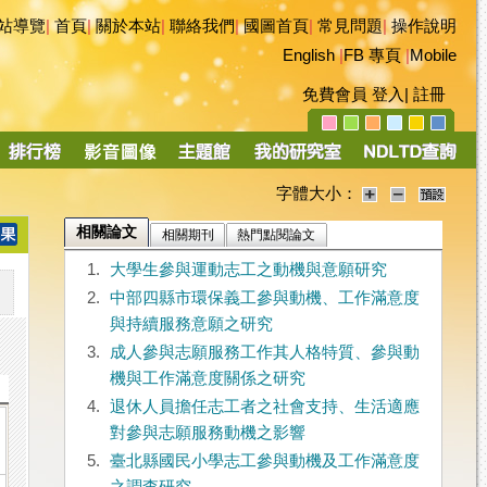
站導覽
|
首頁
|
關於本站
|
聯絡我們
|
國圖首頁
|
常見問題
|
操作說明
English
|
FB 專頁
|
Mobile
免費會員
登入
|
註冊
字體大小：
相關論文
相關期刊
熱門點閱論文
1.
大學生參與運動志工之動機與意願研究
2.
中部四縣市環保義工參與動機、工作滿意度
與持續服務意願之研究
3.
成人參與志願服務工作其人格特質、參與動
機與工作滿意度關係之研究
4.
退休人員擔任志工者之社會支持、生活適應
對參與志願服務動機之影響
5.
臺北縣國民小學志工參與動機及工作滿意度