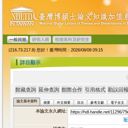
跳
臺
到
灣
主
博
要
碩
內
士
容
論
文
(216.73.217.8) 您好！臺灣時間：2026/08/08 09:15
加
值
:::
詳目顯示
系
統
論文基本資料
摘要
外文摘要
目次
參考文獻
電子全文
本論文永久網址
: