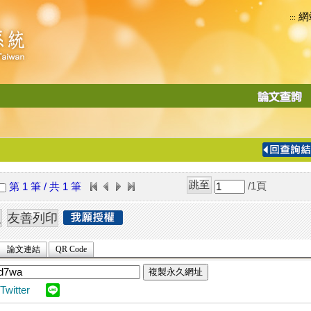
網
:::
功
能
切
換
導
覽
/1
頁
第 1 筆 / 共 1 筆
列
論文連結
QR Code
複製永久網址
Twitter