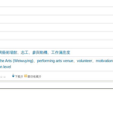
演藝術場館
、
志工
、
參與動機
、
工作滿意度
the Arts (Weiwuying)
、
performing arts venue
、
volunteer
、
motivation
on level
下載:0
書目收藏:0