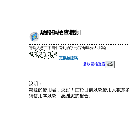
驗證碼檢查機制
請輸入您在下圖中看到的字元(字母區分大小寫)
更換驗證碼
播放圖檔聲音
說明︰
親愛的使用者，您好！由於目前系統使用人數眾
續使用本系統。感謝您的配合。