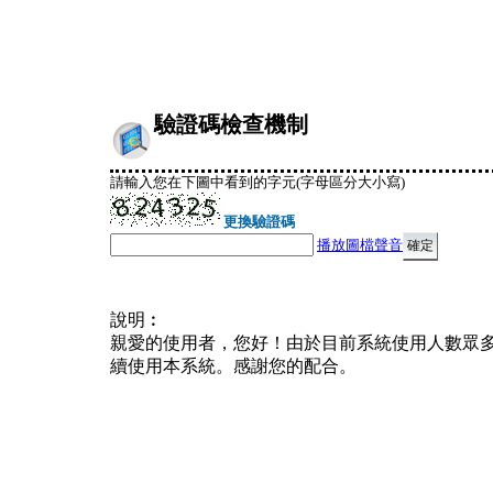
驗證碼檢查機制
請輸入您在下圖中看到的字元(字母區分大小寫)
更換驗證碼
播放圖檔聲音
說明︰
親愛的使用者，您好！由於目前系統使用人數眾
續使用本系統。感謝您的配合。