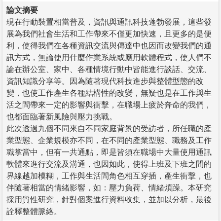
論文摘要
現在行動裝置相當普及，資訊與通訊科技蓬勃發展，這些發
展為我們社會生活和工作帶來不僅更加快速，且更多的是便
利，使得我們在各種資訊交流與傳達中也因而改變我們的通
訊方式，無論使用什麼作業系統或應用軟體程式，使人們不
論在辦公室、家中、各種情境行動中皆能進行談話、交流、
資訊知識分享等。因為隨著現代科技進步與整體型態的改
變，也使工作產生各種結構性的改變，無疑也是在工作與生
活之間帶來一定的影響與衝擊，在職場上疲於奔命的我們，
也都面臨著新風險與壓力挑戰。
此次透過九個不同來自不同家庭背景的受訪者，所任職的產
業型態、企業規模亦不同，在不同的產業型態、職務及工作
職掌當中，但有一共通點，即是皆須在職場中大量使用通訊
軟體來進行交流及溝通，也因如此，使得上班及下班之間的
界線越加模糊，工作與生活間角色相互穿插，產生衝擊，也
伴隨著相當的情緒影響，如：壓力負荷、情緒煩躁。本研究
採用質性研究，針對個案進行資料收集，並加以分析，最後
詮釋整體脈絡。