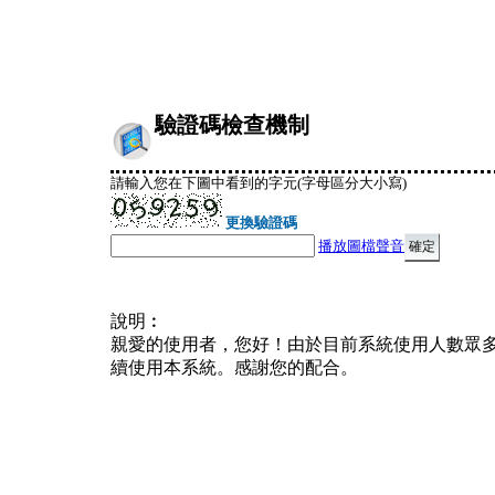
驗證碼檢查機制
請輸入您在下圖中看到的字元(字母區分大小寫)
更換驗證碼
播放圖檔聲音
說明︰
親愛的使用者，您好！由於目前系統使用人數眾
續使用本系統。感謝您的配合。