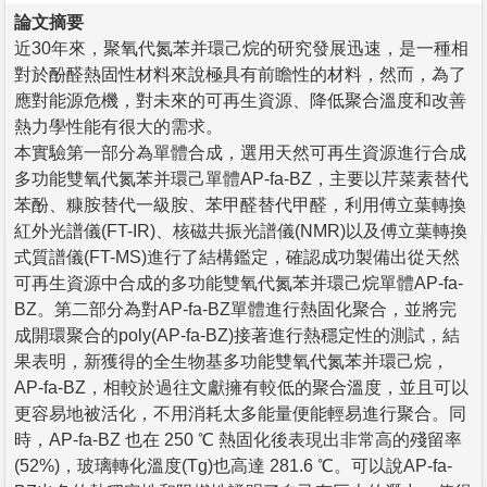
論文摘要
近30年來，聚氧代氮苯并環己烷的研究發展迅速，是一種相
對於酚醛熱固性材料來說極具有前瞻性的材料，然而，為了
應對能源危機，對未來的可再生資源、降低聚合溫度和改善
熱力學性能有很大的需求。
本實驗第一部分為單體合成，選用天然可再生資源進行合成
多功能雙氧代氮苯并環己單體AP-fa-BZ，主要以芹菜素替代
苯酚、糠胺替代一級胺、苯甲醛替代甲醛，利用傅立葉轉換
紅外光譜儀(FT-IR)、核磁共振光譜儀(NMR)以及傅立葉轉換
式質譜儀(FT-MS)進行了結構鑑定，確認成功製備出從天然
可再生資源中合成的多功能雙氧代氮苯并環己烷單體AP-fa-
BZ。第二部分為對AP-fa-BZ單體進行熱固化聚合，並將完
成開環聚合的poly(AP-fa-BZ)接著進行熱穩定性的測試，結
果表明，新獲得的全生物基多功能雙氧代氮苯并環己烷，
AP-fa-BZ，相較於過往文獻擁有較低的聚合溫度，並且可以
更容易地被活化，不用消耗太多能量便能輕易進行聚合。同
時，AP-fa-BZ 也在 250 ℃ 熱固化後表現出非常高的殘留率
(52%)，玻璃轉化溫度(Tg)也高達 281.6 ℃。可以說AP-fa-