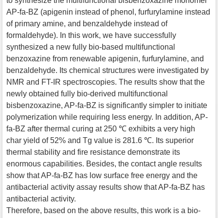
to synthesize the multifunctional bisbenzoxazine monomer
AP-fa-BZ (apigenin instead of phenol, furfurylamine instead
of primary amine, and benzaldehyde instead of
formaldehyde). In this work, we have successfully
synthesized a new fully bio-based multifunctional
benzoxazine from renewable apigenin, furfurylamine, and
benzaldehyde. Its chemical structures were investigated by
NMR and FT-IR spectroscopies. The results show that the
newly obtained fully bio-derived multifunctional
bisbenzoxazine, AP-fa-BZ is significantly simpler to initiate
polymerization while requiring less energy. In addition, AP-
fa-BZ after thermal curing at 250 ℃ exhibits a very high
char yield of 52% and Tg value is 281.6 ℃. Its superior
thermal stability and fire resistance demonstrate its
enormous capabilities. Besides, the contact angle results
show that AP-fa-BZ has low surface free energy and the
antibacterial activity assay results show that AP-fa-BZ has
antibacterial activity.
Therefore, based on the above results, this work is a bio-