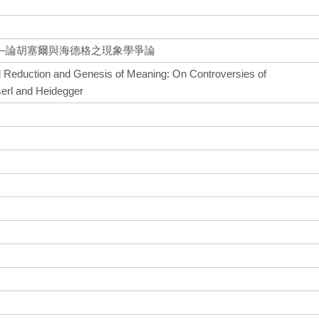
—論胡塞爾與海德格之現象學爭論
 Reduction and Genesis of Meaning: On Controversies of
rl and Heidegger