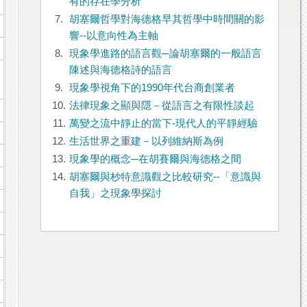
有的存在學分析
7.
胡塞爾哲學對海德格早其哲學中時間關的影
響--以意向性為主軸
8.
現象學進路的語言觀─論胡塞爾的一般語言
陳述與海德格詩的語言
9.
現象學視角下的1990年代台商創業者
10.
法律現象之顯與隱－從語言之有限性談起
11.
萬變之流中靜止的當下-現代人的平靜經驗
12.
生活世界之重建－以列維納斯為例
13.
現象學的概念─在胡賽爾與海德格之間
14.
胡塞爾與杪特意識觀之比較研究--「意識與
自我」之現象學探討