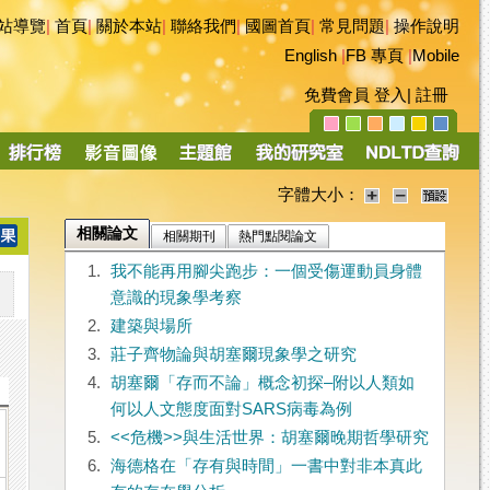
站導覽
|
首頁
|
關於本站
|
聯絡我們
|
國圖首頁
|
常見問題
|
操作說明
English
|
FB 專頁
|
Mobile
免費會員
登入
|
註冊
字體大小：
相關論文
相關期刊
熱門點閱論文
1.
我不能再用腳尖跑步：一個受傷運動員身體
意識的現象學考察
2.
建築與場所
3.
莊子齊物論與胡塞爾現象學之研究
4.
胡塞爾「存而不論」概念初探–附以人類如
何以人文態度面對SARS病毒為例
5.
<<危機>>與生活世界：胡塞爾晚期哲學研究
6.
海德格在「存有與時間」一書中對非本真此