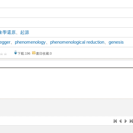
象學還原
、
起源
degger
、
phenomenology
、
phenomenological reduction
、
genesis
下載:196
書目收藏:0