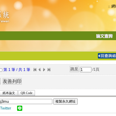
網
:::
功
能
切
換
導
覽
/1
頁
第 1 筆 / 共 1 筆
列
紙本論文
QR Code
複製永久網址
Twitter