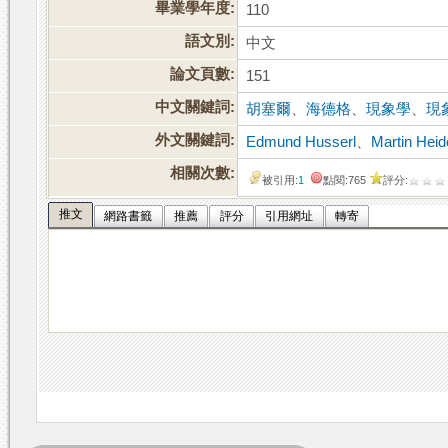
畢業學年度:
110
語文別:
中文
論文頁數:
151
中文關鍵詞:
胡塞爾
、
海德格
、
現象學
、
現
外文關鍵詞:
Edmund Husserl
、
Martin Hei
相關次數:
被引用:
1
點閱:765
評分:
推文
網路書籤
推薦
評分
引用網址
轉寄