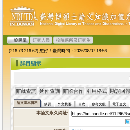
跳
臺
到
灣
主
博
要
碩
內
士
容
論
文
(216.73.216.62) 您好！臺灣時間：2026/08/07 18:56
加
值
:::
詳目顯示
系
統
論文基本資料
摘要
外文摘要
目次
參考文獻
電子全文
本論文永久網址
: