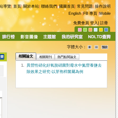
站導覽
|
首頁
|
關於本站
|
聯絡我們
|
國圖首頁
|
常見問題
|
操作說明
English
|
FB 專頁
|
Mobile
免費會員
登入
|
註冊
字體大小：
相關論文
相關期刊
熱門點閱論文
1.
異營性硝化好氧脫硝菌對廢水中氮營養鹽去
除效果之研究-以芽孢桿菌屬為例