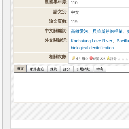
畢業學年度:
110
語文別:
中文
論文頁數:
119
中文關鍵詞:
高雄愛河
、
貝萊斯芽孢桿菌
、
外文關鍵詞:
Kaohsiung Love River
、
Bacill
biological denitrification
相關次數:
被引用:0
點閱:228
評分:
推文
網路書籤
推薦
評分
引用網址
轉寄