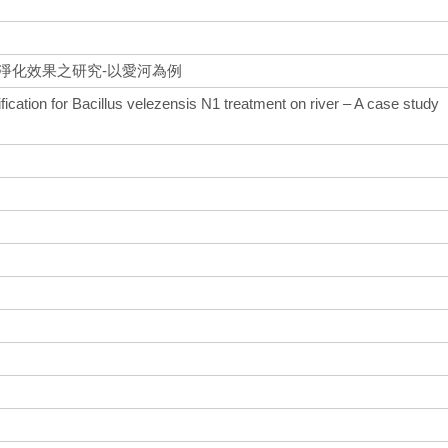
淨化效果之研究-以愛河為例
ification for Bacillus velezensis N1 treatment on river – A case study