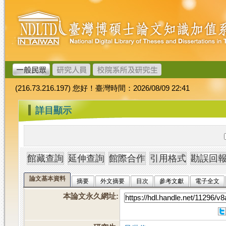
跳
臺
到
灣
主
博
要
碩
內
士
容
論
文
(216.73.216.197) 您好！臺灣時間：2026/08/09 22:41
加
值
:::
詳目顯示
系
統
論文基本資料
摘要
外文摘要
目次
參考文獻
電子全文
本論文永久網址
: