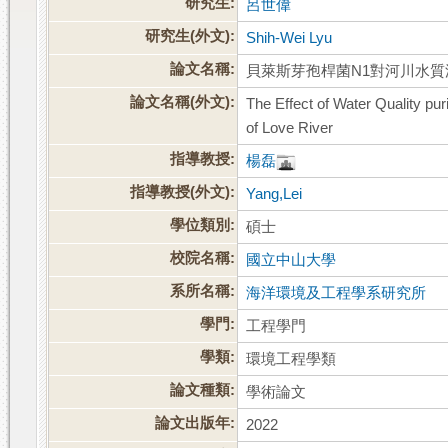
研究生:
呂世偉
研究生(外文):
Shih-Wei Lyu
論文名稱:
貝萊斯芽孢桿菌N1對河川水質
論文名稱(外文):
The Effect of Water Quality pur
of Love River
指導教授:
楊磊
指導教授(外文):
Yang,Lei
學位類別:
碩士
校院名稱:
國立中山大學
系所名稱:
海洋環境及工程學系研究所
學門:
工程學門
學類:
環境工程學類
論文種類:
學術論文
論文出版年:
2022