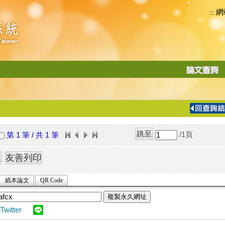
網
:::
功
能
切
換
導
覽
/1
頁
第 1 筆 / 共 1 筆
列
紙本論文
QR Code
複製永久網址
Twitter