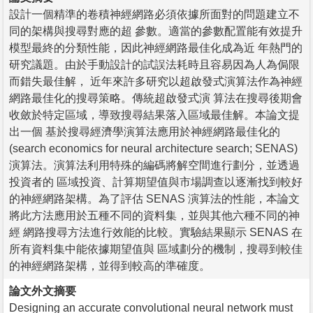
設計一個精準的卷積神經網路必須依據所面對的問題建立不
同的架構與搜尋對應的超 參數。適當的參數配置能有效提升
模型最終的分類性能，因此神經網路最佳化成為近 年熱門的
研究議題。由於手動設計的試誤法耗時且容易因為人為侷限
而錯失最佳解， 近年來許多研究以超啟發式演算法作為神經
網路最佳化的搜尋策略。傳統超啟發式演 算法在搜尋後期會
收斂於特定區域，導致搜尋結果落入區域最佳解。本論文提
出一個 基於搜尋經濟學演算法應用於神經網路最佳化的
(search economics for neural architecture search; SENAS)
演算法。演算法利用特殊的編碼將解空間進行劃分，並透過
投資者的 區域投資、計算期望值與市場調查以逐漸找到較好
的神經網路架構。為了評估 SENAS 演算法的性能，本論文
將此方法應用於五種不同的資料集，並與其他六種不同的神
經 網路搜尋方法進行效能的比較。實驗結果顯示 SENAS 在
所有資料集中能依據期望值與 區域劃分的機制，搜尋到較佳
的神經網路架構，並得到較高的準確度。
論文外文摘要
Designing an accurate convolutional neural network must