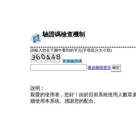
驗證碼檢查機制
請輸入您在下圖中看到的字元(字母區分大小寫)
更換驗證碼
播放圖檔聲音
說明︰
親愛的使用者，您好！由於目前系統使用人數眾
續使用本系統。感謝您的配合。