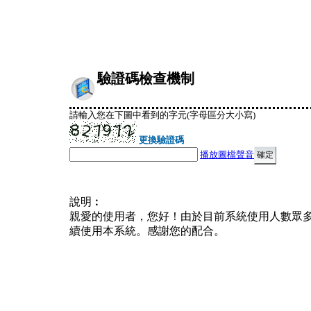
驗證碼檢查機制
請輸入您在下圖中看到的字元(字母區分大小寫)
更換驗證碼
播放圖檔聲音
說明︰
親愛的使用者，您好！由於目前系統使用人數眾
續使用本系統。感謝您的配合。