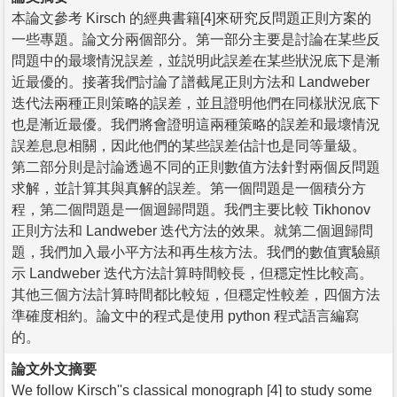
本論文參考 Kirsch 的經典書籍[4]來研究反問題正則方案的
一些專題。論文分兩個部分。第一部分主要是討論在某些反
問題中的最壞情況誤差，並説明此誤差在某些狀況底下是漸
近最優的。接著我們討論了譜截尾正則方法和 Landweber
迭代法兩種正則策略的誤差，並且證明他們在同樣狀況底下
也是漸近最優。我們將會證明這兩種策略的誤差和最壞情況
誤差息息相關，因此他們的某些誤差估計也是同等量級。
第二部分則是討論透過不同的正則數值方法針對兩個反問題
求解，並計算其與真解的誤差。第一個問題是一個積分方
程，第二個問題是一個迴歸問題。我們主要比較 Tikhonov
正則方法和 Landweber 迭代方法的效果。就第二個迴歸問
題，我們加入最小平方法和再生核方法。我們的數值實驗顯
示 Landweber 迭代方法計算時間較長，但穩定性比較高。
其他三個方法計算時間都比較短，但穩定性較差，四個方法
準確度相約。論文中的程式是使用 python 程式語言編寫
的。
論文外文摘要
We follow Kirsch''s classical monograph [4] to study some