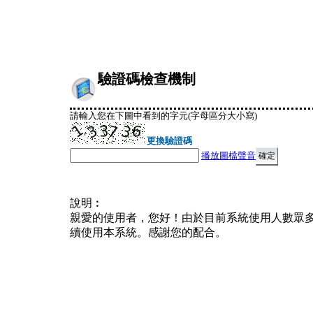
驗證碼檢查機制
請輸入您在下圖中看到的字元(字母區分大小寫)
更換驗證碼
播放圖檔聲音
說明︰
親愛的使用者，您好！由於目前系統使用人數眾
續使用本系統。感謝您的配合。