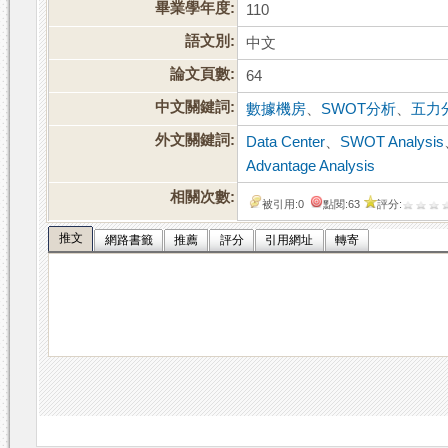
畢業學年度:
110
語文別:
中文
論文頁數:
64
中文關鍵詞:
數據機房
、
SWOT分析
、
五力
外文關鍵詞:
Data Center
、
SWOT Analysis
Advantage Analysis
相關次數:
被引用:0
點閱:63
評分:
推文
網路書籤
推薦
評分
引用網址
轉寄