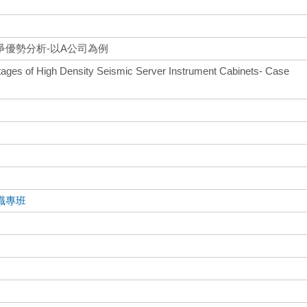
爭優勢分析-以A公司為例
tages of High Density Seismic Server Instrument Cabinets- Case
職專班