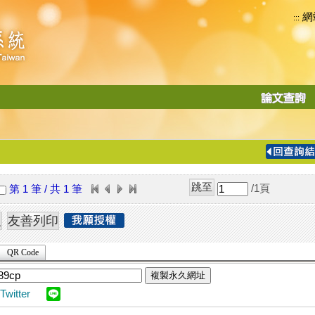
網
:::
功
能
切
換
導
覽
/1
頁
第 1 筆 / 共 1 筆
列
QR Code
複製永久網址
Twitter