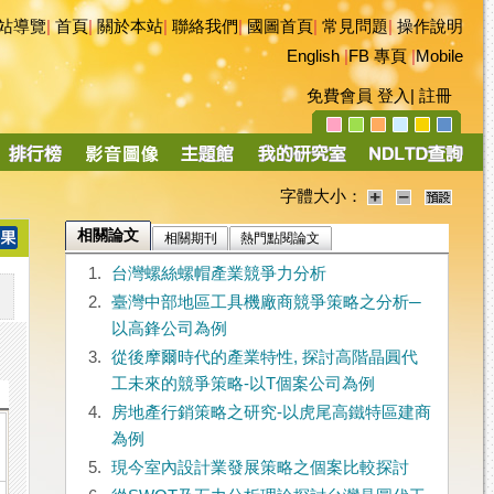
站導覽
|
首頁
|
關於本站
|
聯絡我們
|
國圖首頁
|
常見問題
|
操作說明
English
|
FB 專頁
|
Mobile
免費會員
登入
|
註冊
字體大小：
相關論文
相關期刊
熱門點閱論文
1.
台灣螺絲螺帽產業競爭力分析
2.
臺灣中部地區工具機廠商競爭策略之分析─
以高鋒公司為例
3.
從後摩爾時代的產業特性, 探討高階晶圓代
工未來的競爭策略-以T個案公司為例
4.
房地產行銷策略之研究-以虎尾高鐵特區建商
為例
5.
現今室內設計業發展策略之個案比較探討