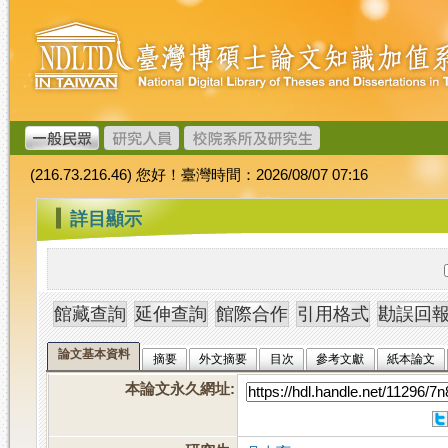
跳
臺
到
灣
主
博
要
碩
內
士
容
論
文
(216.73.216.46) 您好！臺灣時間：2026/08/07 07:16
加
值
:::
詳目顯示
系
統
論文基本資料
摘要
外文摘要
目次
參考文獻
紙本論文
本論文永久網址
: