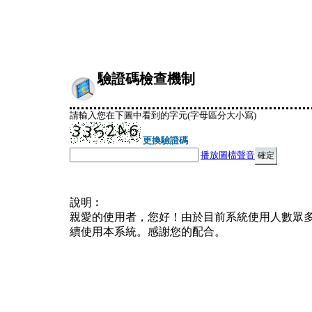
驗證碼檢查機制
請輸入您在下圖中看到的字元(字母區分大小寫)
更換驗證碼
播放圖檔聲音
說明︰
親愛的使用者，您好！由於目前系統使用人數眾
續使用本系統。感謝您的配合。