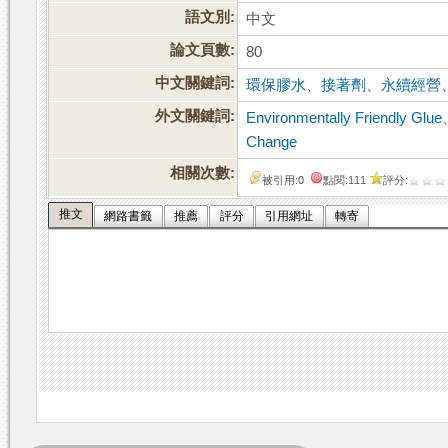
語文別:
中文
論文頁數:
80
中文關鍵詞:
環保膠水
、
接著劑
、
永續經營
外文關鍵詞:
Environmentally Friendly Glue
Change
相關次數:
被引用:0
點閱:111
評分:
推文
網路書籤
推薦
評分
引用網址
轉寄