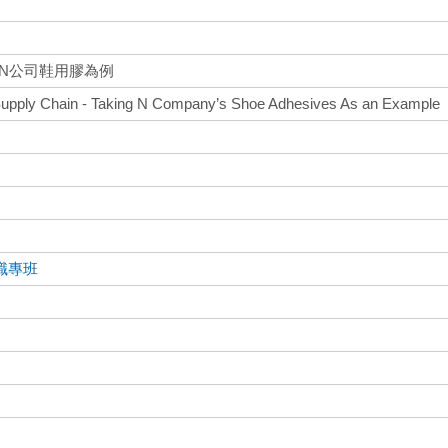
N公司鞋用膠為例
Supply Chain - Taking N Company’s Shoe Adhesives As an Example
職專班