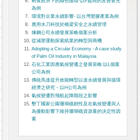
6.
剩食經濟下的綠色循環-以F超商的友善食光
為例
7.
環境對企業永續影響- 以台灣塑膠產業為例
8.
應用水刀科技於橋梁安全之永續管理
9.
煉鋼公司永續發展策略個案分析
10.
從減塑運動探索紙業的轉型與商機
11.
Adopting a Circular Economy - A case study
of Palm Oil Industry in Malaysia
12.
石化工業因應氣候變遷之發展策略:以L個案
公司為例
13.
傳統馬達提升效能轉型以達永續發展與循環
經濟之研究－以H公司為例
14.
氣候變遷對飛航起降階段之影響
15.
墾丁國家公園珊瑚礁韌性及在氣候變遷與人
為擾動影響下維持珊瑚礁資源量的決定性因
素