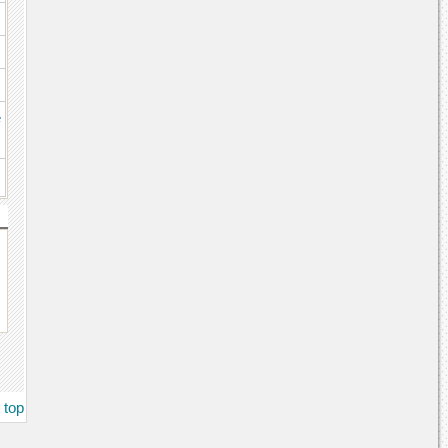
e
top