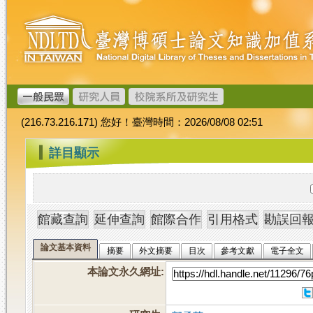
跳
臺
到
灣
主
博
要
碩
內
士
容
論
文
(216.73.216.171) 您好！臺灣時間：2026/08/08 02:51
加
值
:::
詳目顯示
系
統
論文基本資料
摘要
外文摘要
目次
參考文獻
電子全文
本論文永久網址
: