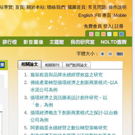
站導覽
|
首頁
|
關於本站
|
聯絡我們
|
國圖首頁
|
常見問題
|
操作說明
English
|
FB 專頁
|
Mobile
免費會員
登入
|
註冊
字體大小：
相關論文
相關期刊
熱門點閱論文
1.
服裝租賃與品牌永續經營效益之研究
2.
傳統產業轉型循環經濟之創新商業模式~以A
水泥公司為例
3.
循環經濟之資訊圖表設計創作研究－以
「食」為例
4.
循環經濟概念下創新商業模式之探討-以台糖
公司為例
5.
阿婆鐵蛋永續經營之數位轉型策略研究