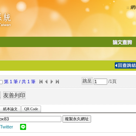
網
:::
功
能
切
換
導
覽
/1
頁
第 1 筆 / 共 1 筆
列
紙本論文
QR Code
複製永久網址
Twitter