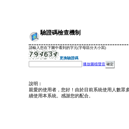
驗證碼檢查機制
請輸入您在下圖中看到的字元(字母區分大小寫)
更換驗證碼
播放圖檔聲音
說明︰
親愛的使用者，您好！由於目前系統使用人數眾
續使用本系統。感謝您的配合。