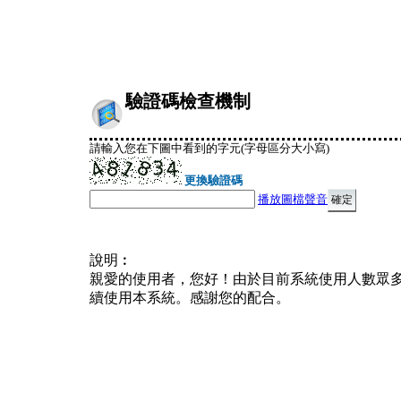
驗證碼檢查機制
請輸入您在下圖中看到的字元(字母區分大小寫)
更換驗證碼
播放圖檔聲音
說明︰
親愛的使用者，您好！由於目前系統使用人數眾
續使用本系統。感謝您的配合。