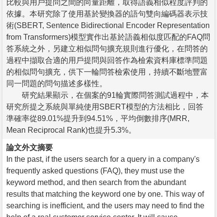
比較與用戶提問之間的向量距離，取得語義相似程度評判的
依據。本研究除了使用基於變換器的語句雙向編碼器表示技
術(SBERT, Sentence Bidirectional Encoder Representation
from Transformers)模型實作出基於語義相似度匹配的FAQ問
答系統之外，另建立相似問句擴充規則進行優化，在問答的
過程中擷取合適的用戶提問與回答作為檢索資料庫標準問題
的相似問句擴充，供下一輪問答檢索使用，持續不斷地豐富
同一問題的問句描述多樣性。
研究結果顯示，在個案的91輪實際問答測試過程中，本
研究所提之系統與單純使用SBERT模型的方法相比，回答
準確率從89.01%提升到94.51%，平均倒數排序(MRR,
Mean Reciprocal Rank)也提升5.3%。
論文外文摘要
In the past, if the users search for a query in a company's
frequently asked questions (FAQ), they must use the
keyword method, and then search from the abundant
results that matching the keyword one by one. This way of
searching is inefficient, and the users may need to find the