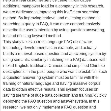
help of a real customer service center. It will cause
additional manpower load for a company. In this research,
we are dedicated to improving this inefficient searching
method. By improving retrieval and matching method in
searching a query in FAQ, it can more comprehensively
describe the user’s intention by using question answering,
instead of using keyword method.
This study takes a cross-language FAQ of software
technology development as an example, and actually
builds a retrieval-based question and answering system by
using semantic similarity matching for a FAQ database with
mixed English, traditional Chinese and simplified Chinese
descriptions. In the past, people who want to establish such
a question answering system must be familiar with the
training of natural language and having massive corpus
data to obtain effective results. This system focuses on
saving the time of huge data collection and training, quickly
deploying the FAQ question and answer system. In this
research, we not only implement a FAQ question and