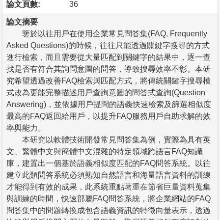
論文頁數:
36
論文摘要
鑒於以往用戶在使用企業常見問答集(FAQ, Frequently
Asked Questions)的時候，往往只能透過關鍵字搜尋的方式
進行檢索，而且需要從大量匹配到關鍵字的結果中，逐一查
找是否有符合其詢問意圖的問答，導致搜尋效率不彰。本研
究希望透過改善FAQ檢索與匹配方式，將傳統關鍵字搜尋模
式改為更能完整描述用戶查詢意圖的問答式查詢(Question
Answering)，並依據用戶提問的語義快速檢索及篩選相似度
最高的FAQ返回給用戶，以提升FAQ服務用戶自助求解的效
率與能力。
本研究以軟體技術開發常見問答集為例，實際為具有英
文、繁體中文與簡體中文混雜的特定領域跨語言FAQ知識
庫，建置出一個基於語義相似度匹配的FAQ問答系統。以往
建立此類問答系統必須熟知自然語言和海量語言資料的訓練
才能得到有效的成果，此系統重點著重在節省巨量資料蒐集
與訓練的時間，快速部屬FAQ問答系統，將企業網站的FAQ
問答集中的問題轉換成包含語義資訊的特徵向量表示，透過