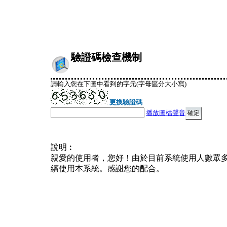
驗證碼檢查機制
請輸入您在下圖中看到的字元(字母區分大小寫)
更換驗證碼
播放圖檔聲音
說明︰
親愛的使用者，您好！由於目前系統使用人數眾
續使用本系統。感謝您的配合。