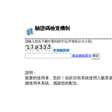
驗證碼檢查機制
請輸入您在下圖中看到的字元(字母區分大小寫)
更換驗證碼
播放圖檔聲音
說明︰
親愛的使用者，您好！由於目前系統使用人數眾
續使用本系統。感謝您的配合。