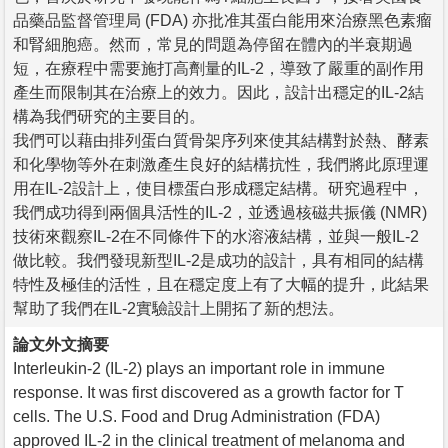
品藥品監督管理局 (FDA) 亦批准其蛋白能用來治療黑色素瘤
和腎細胞癌。然而，常見的問題為停留在體內的半衰期過
短，在療程中需要施打高劑量的IL-2，導致了嚴重的副作用
產生而限制其在治療上的效力。因此，設計出穩定的IL-2結
構為我們研究的主要目的。
我們可以藉由排列蛋白質骨架序列來使其結構對於熱、酵素
和化學物等外在刺激產生良好的結構抗性，我們將此原理運
用在IL-2設計上，使目標蛋白形成穩定結構。研究過程中，
我們成功得到兩個具活性的IL-2，並透過核磁共振儀 (NMR)
技術來觀察IL-2在不同條件下的水溶液結構，並與一般IL-2
做比較。我們發現新型IL-2是成功的設計，具有相同的結構
特性及極佳的活性，且在穩定度上有了大幅的提升，此結果
幫助了我們在IL-2實驗設計上開拓了新的想法。
論文外文摘要
Interleukin-2 (IL-2) plays an important role in immune
response. It was first discovered as a growth factor for T
cells. The U.S. Food and Drug Administration (FDA)
approved IL-2 in the clinical treatment of melanoma and