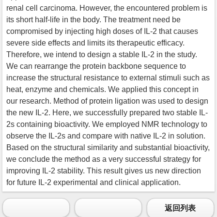
renal cell carcinoma. However, the encountered problem is
its short half-life in the body. The treatment need be
compromised by injecting high doses of IL-2 that causes
severe side effects and limits its therapeutic efficacy.
Therefore, we intend to design a stable IL-2 in the study.
We can rearrange the protein backbone sequence to
increase the structural resistance to external stimuli such as
heat, enzyme and chemicals. We applied this concept in
our research. Method of protein ligation was used to design
the new IL-2. Here, we successfully prepared two stable IL-
2s containing bioactivity. We employed NMR technology to
observe the IL-2s and compare with native IL-2 in solution.
Based on the structural similarity and substantial bioactivity,
we conclude the method as a very successful strategy for
improving IL-2 stability. This result gives us new direction
for future IL-2 experimental and clinical application.
返回列表