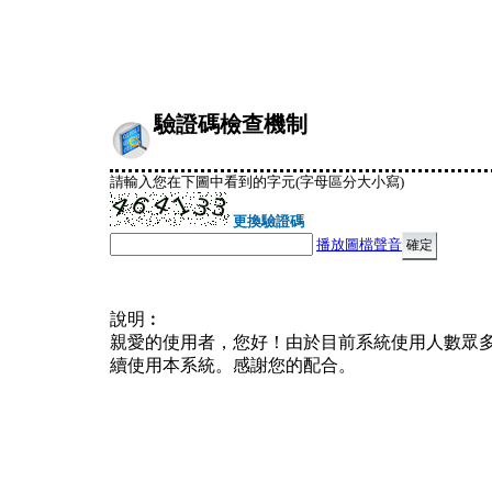
驗證碼檢查機制
請輸入您在下圖中看到的字元(字母區分大小寫)
更換驗證碼
播放圖檔聲音
說明︰
親愛的使用者，您好！由於目前系統使用人數眾
續使用本系統。感謝您的配合。