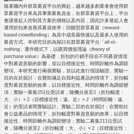
隨著國內外群眾募資平台的興起，越來越多創業者會使用群
眾募資平台來為其事業募集資金，在群眾募資平台上，平台
會讓發起人控制其方案的價格以及內容，因此許多發起人會
運用折扣來改善其募資效率；回饋型群眾募資（reward-
based crowdfunding）為其中成長最快速以及最多人使用的
募資方式。本研究目的為探討在群眾募資平台「all-or-
nothing」運作模式下，以購買價值理論（theory of
purchase value）為基礎，折扣的行銷手段在不同募資情境
中對募資意願的影響，並以目標接近性、時間距離作為調節
變項。本研究進行兩個實驗，並以此進行假說驗證。實驗一
目的在於探討：在贊助滿足自我利益產品的情境下，折扣幅
度對募資意願的效果，以目標接近性、時間距離作為調節變
項；實驗一募集251位受試者，隨機分派至2（折扣幅度：
大、小）× 2（目標接近性：遠、近）× 2（時間距離：遠、
近）的受試者間實驗設計。實驗二目的在於探討：在贊助社
會公益產品的情境下，折扣幅度對募資意願的效果，以目標
接近性、時間距離作為調節變項；實驗二募集211位受試
者，隨機分派至2（折扣幅度：大、小）× 2（目標接近性：