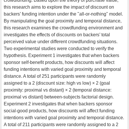
crowdfunding. Based upon the theory of purchase value,
this research aims to explore the impact of discount on
backers’ funding intention under the "all-or-nothing" model.
By manipulating the goal proximity and temporal distance,
this research examines the crowdfunding environment and
investigates the effects of discounts on backers’ total
perceived value under different crowdfunding situations.
Two experimental studies were conducted to verify the
hypothesis. Experiment 1 investigates that when backers
sponsor self-benefit products, how discounts will affect
funding intentions with varied goal proximity and temporal
distance. A total of 251 participants were randomly
assigned to a 2 (discount size: high vs low) × 2 (goal
proximity: proximal vs distant) × 2 (temporal distance:
proximal vs distant) between-subjects factorial design.
Experiment 2 investigates that when backers sponsor
social-good products, how discounts will affect funding
intentions with varied goal proximity and temporal distance.
A total of 211 participants were randomly assigned to a 2