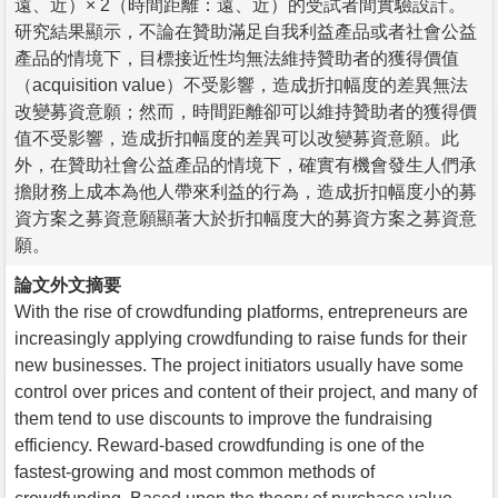
遠、近）× 2（時間距離：遠、近）的受試者間實驗設計。
研究結果顯示，不論在贊助滿足自我利益產品或者社會公益
產品的情境下，目標接近性均無法維持贊助者的獲得價值
（acquisition value）不受影響，造成折扣幅度的差異無法
改變募資意願；然而，時間距離卻可以維持贊助者的獲得價
值不受影響，造成折扣幅度的差異可以改變募資意願。此
外，在贊助社會公益產品的情境下，確實有機會發生人們承
擔財務上成本為他人帶來利益的行為，造成折扣幅度小的募
資方案之募資意願顯著大於折扣幅度大的募資方案之募資意
願。
論文外文摘要
With the rise of crowdfunding platforms, entrepreneurs are
increasingly applying crowdfunding to raise funds for their
new businesses. The project initiators usually have some
control over prices and content of their project, and many of
them tend to use discounts to improve the fundraising
efficiency. Reward-based crowdfunding is one of the
fastest-growing and most common methods of