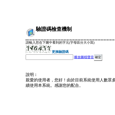
驗證碼檢查機制
請輸入您在下圖中看到的字元(字母區分大小寫)
更換驗證碼
播放圖檔聲音
說明︰
親愛的使用者，您好！由於目前系統使用人數眾
續使用本系統。感謝您的配合。