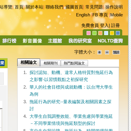
站導覽
|
首頁
|
關於本站
|
聯絡我們
|
國圖首頁
|
常見問題
|
操作說明
English
|
FB 專頁
|
Mobile
免費會員
登入
|
註冊
字體大小：
相關論文
相關期刊
熱門點閱論文
1.
探討認知、動機、違常人格特質對拖延行為
之影響-以習慣觀點之初探研究
2.
華人的社會目標與成就動機：以台灣大學生
為例
3.
拖延行為的研究--量表編製及相關因素之探
討
4.
大學生自我調整效能、學業焦慮與學業拖延
－不同學業情境與拖延類型的探討