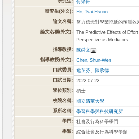
研究生:
何采軒
研究生(外文):
Ho, Tsai-Hsuan
論文名稱:
努力信念對學業拖延的預測效
論文名稱(外文):
The Predictive Effects of Effor
Perspective as Mediators
指導教授:
陳舜文
指導教授(外文):
Chen, Shun-Wen
口試委員:
危芷芬
、
陳承德
口試日期:
2022-07-22
學位類別:
碩士
校院名稱:
國立清華大學
系所名稱:
學習科學與科技研究所
學門:
社會及行為科學學門
學類:
綜合社會及行為科學學類