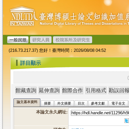
跳
臺
到
灣
主
博
要
碩
內
士
容
論
文
(216.73.217.37) 您好！臺灣時間：2026/08/08 04:52
加
值
:::
詳目顯示
系
統
論文基本資料
摘要
外文摘要
目次
參考文獻
電子全文
本論文永久網址
: