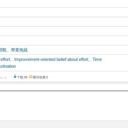
間觀
、
學業拖延
effort
、
Improvement-oriented belief about effort
、
Time
stination
下載:96
書目收藏:0