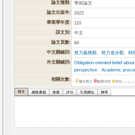
論文種類:
學術論文
論文出版年:
2022
畢業學年度:
110
語文別:
中文
論文頁數:
84
中文關鍵詞:
努力義務觀
、
努力進步觀
、
時
外文關鍵詞:
Obligation-oriented belief about 
perspective
、
Academic procra
相關次數:
被引用:
2
點閱:633
評分:
推文
網路書籤
推薦
評分
引用網址
轉寄