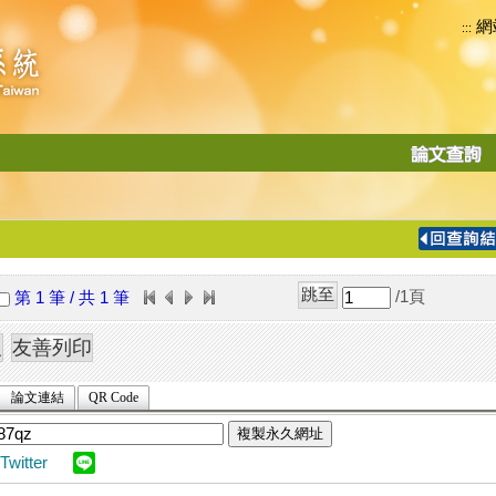
網
:::
功
能
切
換
導
覽
/1
頁
第 1 筆 / 共 1 筆
列
論文連結
QR Code
複製永久網址
Twitter