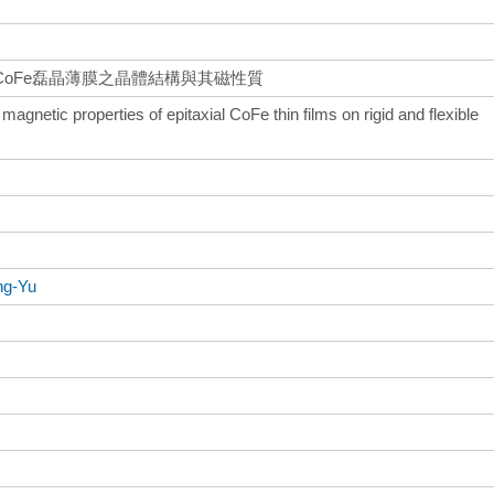
oFe磊晶薄膜之晶體結構與其磁性質
magnetic properties of epitaxial CoFe thin films on rigid and flexible
ng-Yu