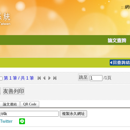
網
:::
功
能
切
換
導
覽
/1
頁
第 1 筆 / 共 1 筆
列
論文連結
QR Code
複製永久網址
Twitter