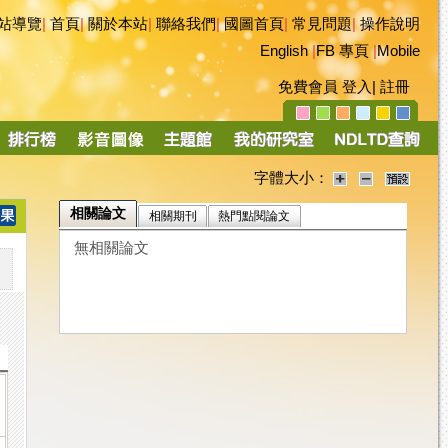
站導覽
|
首頁
|
關於本站
|
聯絡我們
|
國圖首頁
|
常見問題
|
操作說明
English
|
FB 專頁
|
Mobile
免費會員
登入
|
註冊
字體大小：
相關論文
相關期刊
熱門點閱論文
無相關論文