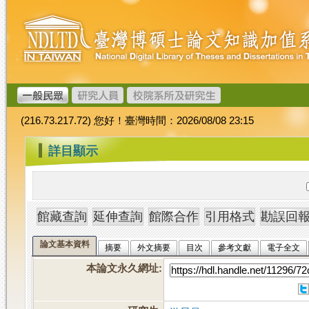
跳
臺
到
灣
主
博
要
碩
內
士
容
論
文
(216.73.217.72) 您好！臺灣時間：2026/08/08 23:15
加
值
:::
詳目顯示
系
統
論文基本資料
摘要
外文摘要
目次
參考文獻
電子全文
本論文永久網址
: