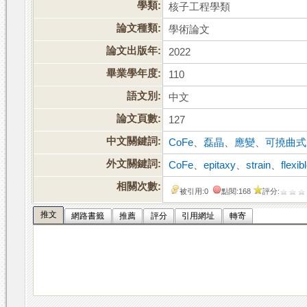
學類:
核子工程學類
論文種類:
學術論文
論文出版年:
2022
畢業學年度:
110
語文別:
中文
論文頁數:
127
中文關鍵詞:
CoFe
、
磊晶
、
應變
、
可撓曲式
外文關鍵詞:
CoFe
、
epitaxy
、
strain
、
flexib
相關次數:
被引用:0
點閱:168
評分:
推文
網路書籤
推薦
評分
引用網址
轉寄