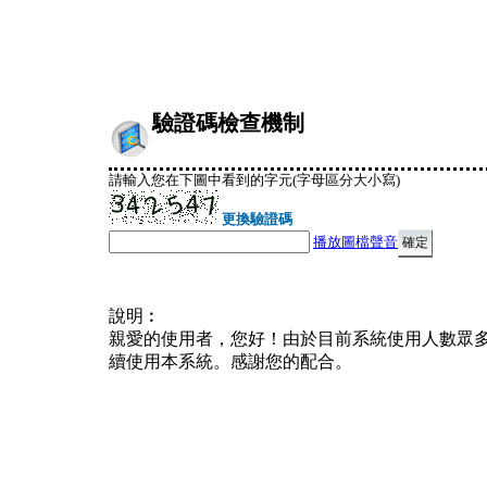
驗證碼檢查機制
請輸入您在下圖中看到的字元(字母區分大小寫)
更換驗證碼
播放圖檔聲音
說明︰
親愛的使用者，您好！由於目前系統使用人數眾
續使用本系統。感謝您的配合。