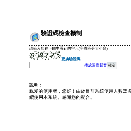
驗證碼檢查機制
請輸入您在下圖中看到的字元(字母區分大小寫)
更換驗證碼
播放圖檔聲音
說明︰
親愛的使用者，您好！由於目前系統使用人數眾
續使用本系統。感謝您的配合。