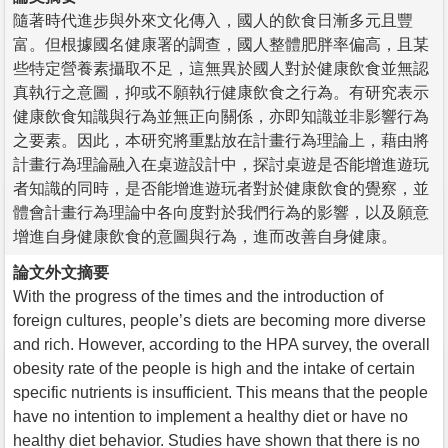
隨著時代進步與外來文化傳入，國人的飲食日漸多元且豐
富。但根據國名健康署的調查，國人整體肥胖率偏高，且某
些特定營養素攝取不足，這無異於國人對於健康飲食並無認
真執行之意圖，抑或不願執行健康飲食之行為。有研究表示
健康飲食知識與行為並無正向關係，亦即知識並非影響行為
之要素。因此，本研究將重點放在計畫行為理論上，藉由將
計畫行為理論融入在桌遊設計中，探討桌遊是否能增進遊玩
者知識的同時，是否能增進遊玩者對於健康飲食的覺察，並
體會計畫行為理論中各向度對於我們行為的影響，以及願意
增進自身健康飲食的意圖與行為，進而改善自身健康。
論文外文摘要
With the progress of the times and the introduction of
foreign cultures, people’s diets are becoming more diverse
and rich. However, according to the HPA survey, the overall
obesity rate of the people is high and the intake of certain
specific nutrients is insufficient. This means that the people
have no intention to implement a healthy diet or have no
healthy diet behavior. Studies have shown that there is no