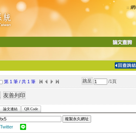
網
:::
功
能
切
換
導
覽
/1
頁
第 1 筆 / 共 1 筆
列
論文連結
QR Code
複製永久網址
Twitter