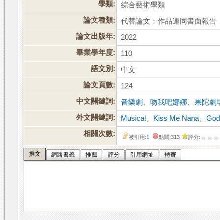
學類:
綜合藝術學類
論文種類:
代替論文：作品連同書面報告
論文出版年:
2022
畢業學年度:
110
語文別:
中文
論文頁數:
124
中文關鍵詞:
音樂劇
、
吻我吧娜娜
、
果陀劇
外文關鍵詞:
Musical
、
Kiss Me Nana
、
God
相關次數:
被引用:
1
點閱:313
評分:
推文
網路書籤
推薦
評分
引用網址
轉寄