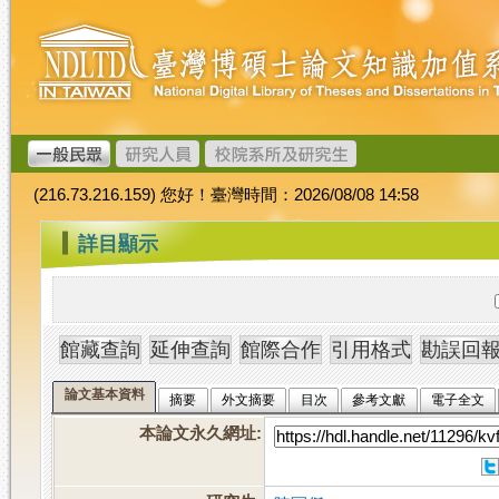
跳
臺
到
灣
主
博
要
碩
內
士
容
論
文
(216.73.216.159) 您好！臺灣時間：2026/08/08 14:58
加
值
:::
詳目顯示
系
統
論文基本資料
摘要
外文摘要
目次
參考文獻
電子全文
本論文永久網址
: