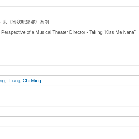
－以《吻我吧娜娜》為例
 Perspective of a Musical Theater Director - Taking "Kiss Me Nana"
ing
、
Liang, Chi-Ming