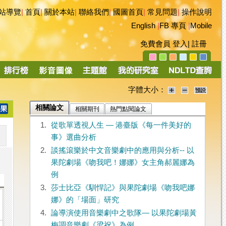
站導覽
|
首頁
|
關於本站
|
聯絡我們
|
國圖首頁
|
常見問題
|
操作說明
English
|
FB 專頁
|
Mobile
免費會員
登入
|
註冊
字體大小：
相關論文
相關期刊
熱門點閱論文
1.
從歌單透視人生 — 港臺版《每一件美好的
事》選曲分析
2.
談搖滾樂於中文音樂劇中的應用與分析-- 以
果陀劇場《吻我吧！娜娜》女主角郝麗娜為
例
3.
莎士比亞《馴悍記》與果陀劇場《吻我吧娜
娜》的「場面」研究
4.
論導演使用音樂劇中之歌隊— 以果陀劇場黃
梅調音樂劇《梁祝》為例