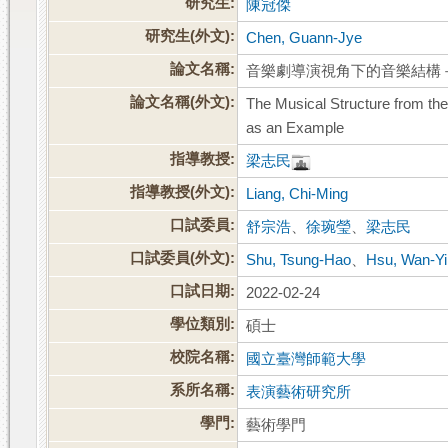
研究生:
陳冠傑
研究生(外文):
Chen, Guann-Jye
論文名稱:
音樂劇導演視角下的音樂結構
論文名稱(外文):
The Musical Structure from the
as an Example
指導教授:
梁志民
指導教授(外文):
Liang, Chi-Ming
口試委員:
舒宗浩
、
徐琬瑩
、
梁志民
口試委員(外文):
Shu, Tsung-Hao
、
Hsu, Wan-Y
口試日期:
2022-02-24
學位類別:
碩士
校院名稱:
國立臺灣師範大學
系所名稱:
表演藝術研究所
學門:
藝術學門