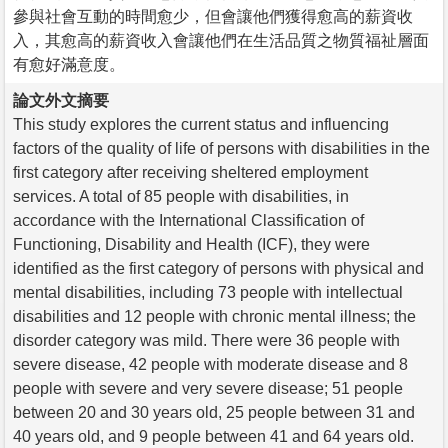
參與社會互動的時間愈少，但會讓他們獲得愈高的薪資收
入，其愈高的薪資收入會讓他們在生活品質之物質福祉層面
有愈好滿意度。
論文外文摘要
This study explores the current status and influencing
factors of the quality of life of persons with disabilities in the
first category after receiving sheltered employment
services. A total of 85 people with disabilities, in
accordance with the International Classification of
Functioning, Disability and Health (ICF), they were
identified as the first category of persons with physical and
mental disabilities, including 73 people with intellectual
disabilities and 12 people with chronic mental illness; the
disorder category was mild. There were 36 people with
severe disease, 42 people with moderate disease and 8
people with severe and very severe disease; 51 people
between 20 and 30 years old, 25 people between 31 and
40 years old, and 9 people between 41 and 64 years old.