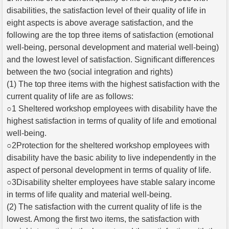
disabilities, the satisfaction level of their quality of life in
eight aspects is above average satisfaction, and the
following are the top three items of satisfaction (emotional
well-being, personal development and material well-being)
and the lowest level of satisfaction. Significant differences
between the two (social integration and rights)
(1) The top three items with the highest satisfaction with the
current quality of life are as follows:
○1 Sheltered workshop employees with disability have the
highest satisfaction in terms of quality of life and emotional
well-being.
○2Protection for the sheltered workshop employees with
disability have the basic ability to live independently in the
aspect of personal development in terms of quality of life.
○3Disability shelter employees have stable salary income
in terms of life quality and material well-being.
(2) The satisfaction with the current quality of life is the
lowest. Among the first two items, the satisfaction with