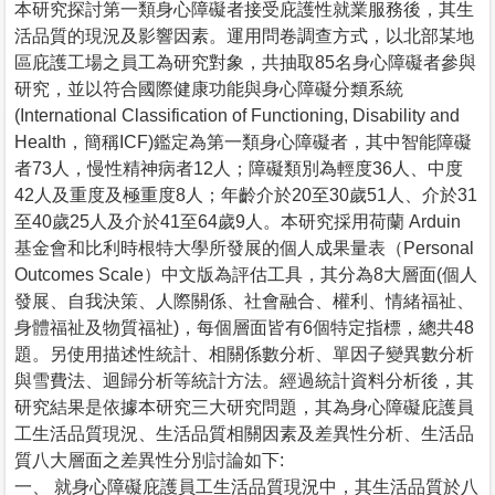
本研究探討第一類身心障礙者接受庇護性就業服務後，其生
活品質的現況及影響因素。運用問卷調查方式，以北部某地
區庇護工場之員工為研究對象，共抽取85名身心障礙者參與
研究，並以符合國際健康功能與身心障礙分類系統
(International Classification of Functioning, Disability and
Health，簡稱ICF)鑑定為第一類身心障礙者，其中智能障礙
者73人，慢性精神病者12人；障礙類別為輕度36人、中度
42人及重度及極重度8人；年齡介於20至30歲51人、介於31
至40歲25人及介於41至64歲9人。本研究採用荷蘭 Arduin
基金會和比利時根特大學所發展的個人成果量表（Personal
Outcomes Scale）中文版為評估工具，其分為8大層面(個人
發展、自我決策、人際關係、社會融合、權利、情緒福祉、
身體福祉及物質福祉)，每個層面皆有6個特定指標，總共48
題。另使用描述性統計、相關係數分析、單因子變異數分析
與雪費法、迴歸分析等統計方法。經過統計資料分析後，其
研究結果是依據本研究三大研究問題，其為身心障礙庇護員
工生活品質現況、生活品質相關因素及差異性分析、生活品
質八大層面之差異性分別討論如下:
一、 就身心障礙庇護員工生活品質現況中，其生活品質於八