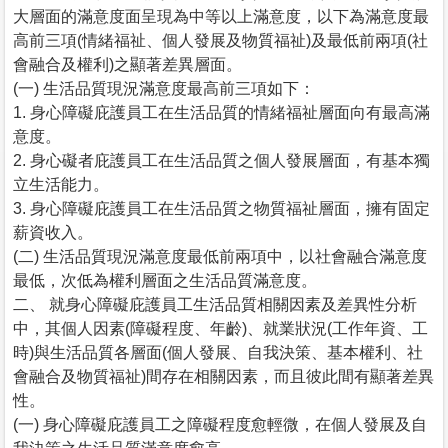
大層面的滿意度面呈現為中等以上滿意度，以下為滿意度最
高前三項(情緒福祉、個人發展及物質福祉)及最低前兩項(社
會融合及權利)之顯著差異層面。
(一) 生活品質現況滿意度最高前三項如下：
1. 身心障礙庇護員工在生活品質的情緒福祉層面向有最高滿
意度。
2. 身心礙者庇護員工在生活品質之個人發展層面，有基本獨
立生活能力。
3. 身心障礙庇護員工在生活品質之物質福祉層面，擁有固定
薪資收入。
(二) 生活品質現況滿意度最低前兩項中，以社會融合滿意度
最低，次低為權利層面之生活品質滿意度。
二、 就身心障礙庇護員工生活品質相關因素及差異性分析
中，其個人因素(障礙程度、年齡)、就業狀況(工作年資、工
時)與生活品質各層面(個人發展、自我決策、基本權利、社
會融合及物質福祉)間存在相關因素，而且彼此間有顯著差異
性。
(一) 身心障礙庇護員工之障礙程度愈輕微，在個人發展及自