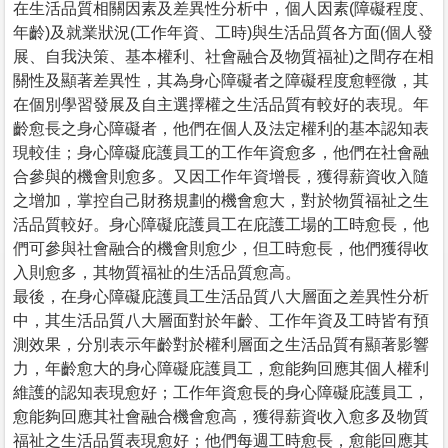
在生活品質相關因素及差異性分析中，個人因素(障礙程度、
年齡)及就業狀況(工作年資、工時)與生活品質各方面(個人發
展、自我決策、基本權利、社會融合及物質福祉)之間存在相
關性及顯著差異性，其為身心障礙者之障礙程度愈輕微，其
在個別學習發展及自主選擇權之生活品質有較好的表現。年
齡愈長之身心障礙者，他們在個人及法定權利的基本認知表
現較佳；身心障礙庇護員工的工作年資愈多，他們在社會融
合參與的機會則愈多。又因工作年資增長，獲得薪資收入隨
之增加，掌控自己財務規劃的機會愈大，對於物質福祉之生
活品質較好。身心障礙庇護員工在庇護工場的工時愈長，他
們可參與社會融合的機會則愈少，但工時愈長，他們獲得收
入則愈多，其物質福祉的生活品質愈高。
最後，在身心障礙庇護員工生活品質八大層面之差異性分析
中，其生活品質八大層面對於年齡、工作年資及工時皆有預
測效果，分別表示年齡對於權利層面之生活品質有顯著影響
力，年齡愈大的身心障礙庇護員工，愈能夠回應其個人權利
維護的認知表現愈好；工作年資愈長的身心障礙庇護員工，
愈能夠回應其社會融合機會愈高，獲得薪資收入愈多及物質
福祉之生活品質表現愈好；他們每週工時愈長，愈能回應其