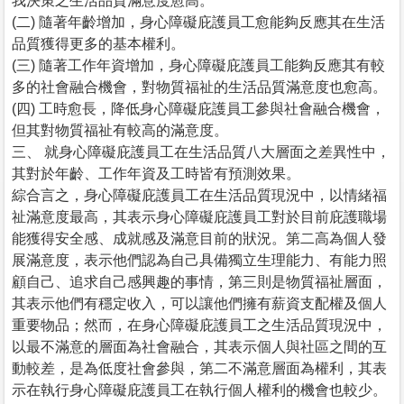
我決策之生活品質滿意度愈高。
(二) 隨著年齡增加，身心障礙庇護員工愈能夠反應其在生活
品質獲得更多的基本權利。
(三) 隨著工作年資增加，身心障礙庇護員工能夠反應其有較
多的社會融合機會，對物質福祉的生活品質滿意度也愈高。
(四) 工時愈長，降低身心障礙庇護員工參與社會融合機會，
但其對物質福祉有較高的滿意度。
三、 就身心障礙庇護員工在生活品質八大層面之差異性中，
其對於年齡、工作年資及工時皆有預測效果。
綜合言之，身心障礙庇護員工在生活品質現況中，以情緒福
祉滿意度最高，其表示身心障礙庇護員工對於目前庇護職場
能獲得安全感、成就感及滿意目前的狀況。第二高為個人發
展滿意度，表示他們認為自己具備獨立生理能力、有能力照
顧自己、追求自己感興趣的事情，第三則是物質福祉層面，
其表示他們有穩定收入，可以讓他們擁有薪資支配權及個人
重要物品；然而，在身心障礙庇護員工之生活品質現況中，
以最不滿意的層面為社會融合，其表示個人與社區之間的互
動較差，是為低度社會參與，第二不滿意層面為權利，其表
示在執行身心障礙庇護員工在執行個人權利的機會也較少。