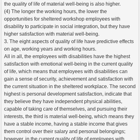
the quality of life of material well-being is also higher.
(4) The longer the working hours, the lower the
opportunities for sheltered workshop employees with
disability to participate in social integration, but they have
higher satisfaction with material well-being.
3. The eight aspects of quality of life have predictive effects
on age, working years and working hours.
All in all, the employees with disabilities have the highest
satisfaction with emotional well-being in the current quality
of life, which means that employees with disabilities can
gain a sense of security, achievement and satisfaction with
the current situation in the sheltered workplace. The second
highest is personal development satisfaction, indicate that
they believe they have independent physical abilities,
capable of taking care of themselves, and pursuing their
interests, the third is material well-being, which means they
have a stable income, having a stable income that gives
them control over their salary and personal belongings;
however, in the current quality of life of employees with