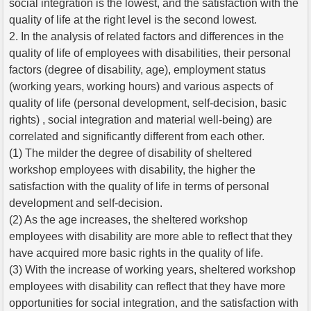
social integration is the lowest, and the satisfaction with the
quality of life at the right level is the second lowest.
2. In the analysis of related factors and differences in the
quality of life of employees with disabilities, their personal
factors (degree of disability, age), employment status
(working years, working hours) and various aspects of
quality of life (personal development, self-decision, basic
rights) , social integration and material well-being) are
correlated and significantly different from each other.
(1) The milder the degree of disability of sheltered
workshop employees with disability, the higher the
satisfaction with the quality of life in terms of personal
development and self-decision.
(2) As the age increases, the sheltered workshop
employees with disability are more able to reflect that they
have acquired more basic rights in the quality of life.
(3) With the increase of working years, sheltered workshop
employees with disability can reflect that they have more
opportunities for social integration, and the satisfaction with