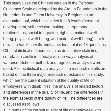
This study uses the Chinese version of the Personal
Outcomes Scale developed by the Arduin Foundation in the
Netherlands and Ghent University in Belgium as an
evaluation tool, which is divided into 8 levels (personal
development, self-decision-making, interpersonal
relationships, social integration, rights, emotional well-
being, physical well-being, and material well-being), each
of which has 6 specific indicators for a total of 48 questions.
Other statistical methods such as descriptive statistics,
correlation coefficient analysis, one-way analysis of
variance, Scheffe method, and regression analysis were
used. After statistical data analysis, the research results are
based on the three major research questions of this study,
which are the current situation of the quality of life of
employees with disabilities, the analysis of related factors
and differences in the quality of life, and the differences in
the eight aspects of the quality of life. The differences are
discussed as follows:
1. In terms of the current quality of life of employees with