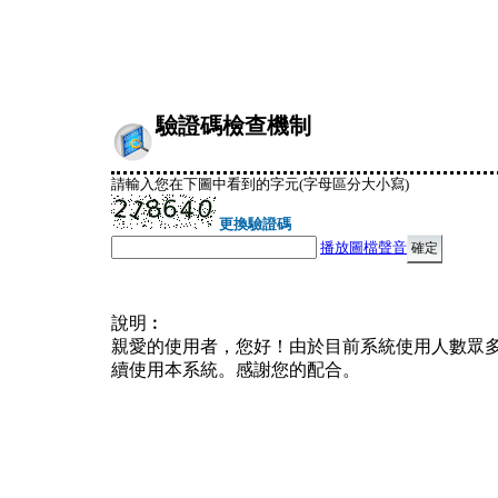
驗證碼檢查機制
請輸入您在下圖中看到的字元(字母區分大小寫)
更換驗證碼
播放圖檔聲音
說明︰
親愛的使用者，您好！由於目前系統使用人數眾
續使用本系統。感謝您的配合。