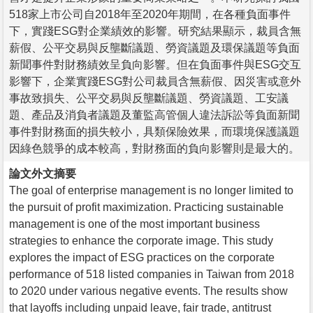
518家上市公司自2018年至2020年期間，在各種負面事件
下，實踐ESG對企業績效的影響。研究結果顯示，裁員含無
薪假、公平交易與反壟斷議題、勞資議題及環保議題等負面
新聞事件對財務績效呈負向影響。但在負面事件與ESG交互
影響下，企業實踐ESG對公司裁員含無薪假、因災害或意外
事故致損失、公平交易與反壟斷議題、勞資議題、工安議
題、產品及消負者議題及董監高管個人違法訴訟等負面新聞
事件對財務面的損失較小，具類保險效果，而環境保護議題
因綠色競爭的成本較高，對財務面的負向影響則是最大的。
論文外文摘要
The goal of enterprise management is no longer limited to
the pursuit of profit maximization. Practicing sustainable
management is one of the most important business
strategies to enhance the corporate image. This study
explores the impact of ESG practices on the corporate
performance of 518 listed companies in Taiwan from 2018
to 2020 under various negative events. The results show
that layoffs including unpaid leave, fair trade, antitrust