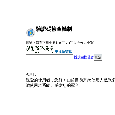
驗證碼檢查機制
請輸入您在下圖中看到的字元(字母區分大小寫)
更換驗證碼
播放圖檔聲音
說明︰
親愛的使用者，您好！由於目前系統使用人數眾
續使用本系統。感謝您的配合。