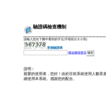
驗證碼檢查機制
請輸入您在下圖中看到的字元(字母區分大小寫)
更換驗證碼
播放圖檔聲音
說明︰
親愛的使用者，您好！由於目前系統使用人數眾
續使用本系統。感謝您的配合。