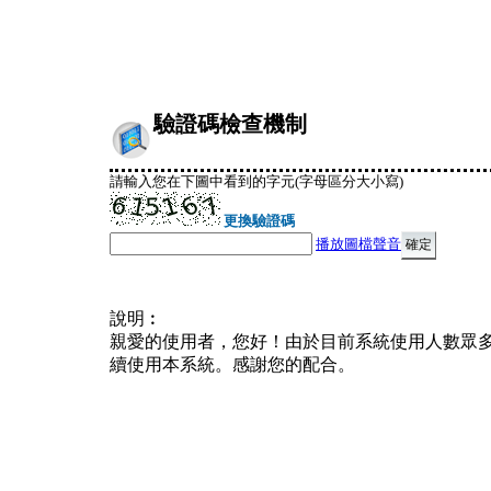
驗證碼檢查機制
請輸入您在下圖中看到的字元(字母區分大小寫)
更換驗證碼
播放圖檔聲音
說明︰
親愛的使用者，您好！由於目前系統使用人數眾
續使用本系統。感謝您的配合。