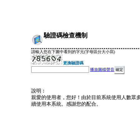
驗證碼檢查機制
請輸入您在下圖中看到的字元(字母區分大小寫)
更換驗證碼
播放圖檔聲音
說明︰
親愛的使用者，您好！由於目前系統使用人數眾
續使用本系統。感謝您的配合。