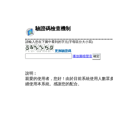
驗證碼檢查機制
請輸入您在下圖中看到的字元(字母區分大小寫)
更換驗證碼
播放圖檔聲音
說明︰
親愛的使用者，您好！由於目前系統使用人數眾
續使用本系統。感謝您的配合。