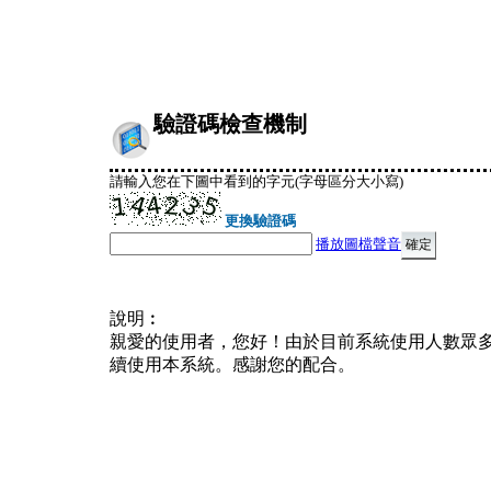
驗證碼檢查機制
請輸入您在下圖中看到的字元(字母區分大小寫)
更換驗證碼
播放圖檔聲音
說明︰
親愛的使用者，您好！由於目前系統使用人數眾
續使用本系統。感謝您的配合。