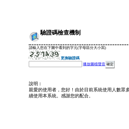
驗證碼檢查機制
請輸入您在下圖中看到的字元(字母區分大小寫)
更換驗證碼
播放圖檔聲音
說明︰
親愛的使用者，您好！由於目前系統使用人數眾
續使用本系統。感謝您的配合。