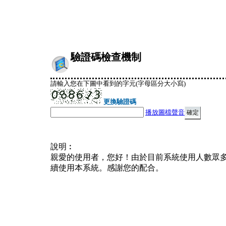
驗證碼檢查機制
請輸入您在下圖中看到的字元(字母區分大小寫)
更換驗證碼
播放圖檔聲音
說明︰
親愛的使用者，您好！由於目前系統使用人數眾
續使用本系統。感謝您的配合。