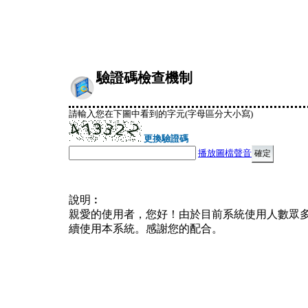
驗證碼檢查機制
請輸入您在下圖中看到的字元(字母區分大小寫)
更換驗證碼
播放圖檔聲音
說明︰
親愛的使用者，您好！由於目前系統使用人數眾
續使用本系統。感謝您的配合。